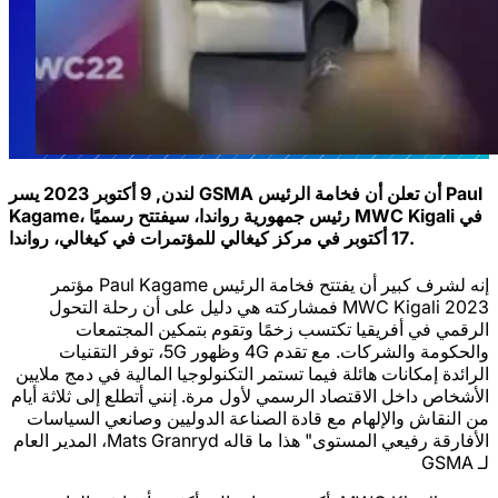
لندن, 9 أكتوبر 2023 يسر GSMA أن تعلن أن فخامة الرئيس Paul
Kagame، رئيس جمهورية رواندا، سيفتتح رسميًا MWC Kigali في
17 أكتوبر في مركز كيغالي للمؤتمرات في كيغالي، رواندا.
إنه لشرف كبير أن يفتتح فخامة الرئيس Paul Kagame مؤتمر
MWC Kigali 2023 فمشاركته هي دليل على أن رحلة التحول
الرقمي في أفريقيا تكتسب زخمًا وتقوم بتمكين المجتمعات
والحكومة والشركات. مع تقدم 4G وظهور 5G، توفر التقنيات
الرائدة إمكانات هائلة فيما تستمر التكنولوجيا المالية في دمج ملايين
الأشخاص داخل الاقتصاد الرسمي لأول مرة. إنني أتطلع إلى ثلاثة أيام
من النقاش والإلهام مع قادة الصناعة الدوليين وصانعي السياسات
الأفارقة رفيعي المستوى" هذا ما قاله Mats Granryd، المدير العام
لـ GSMA