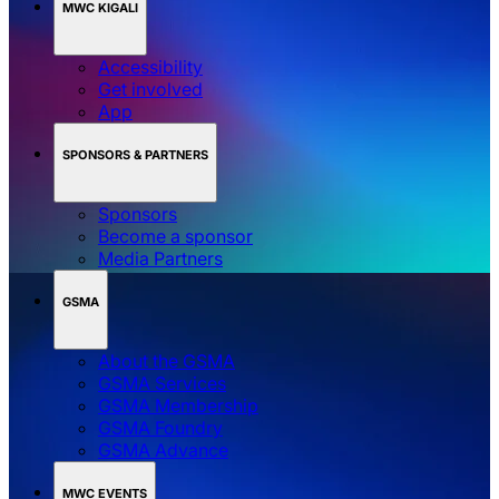
MWC KIGALI
Accessibility
Get involved
App
SPONSORS & PARTNERS
Sponsors
Become a sponsor
Media Partners
GSMA
About the GSMA
GSMA Services
GSMA Membership
GSMA Foundry
GSMA Advance
MWC EVENTS