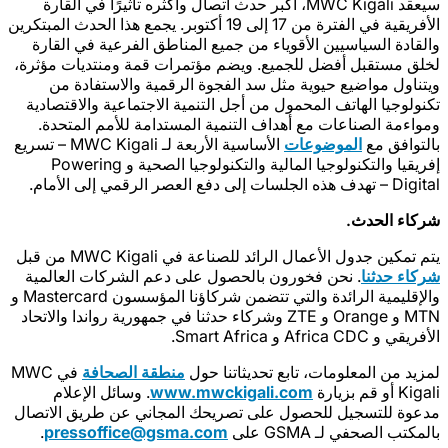
سيعقد MWC Kigali، أكبر حدث اتصال وأكثره تأثيرًا في القارة
الأفريقية في الفترة من 17 إلى 19 أكتوبر. يجمع هذا الحدث المبتكرين
والقادة السياسيين الأقوياء من جميع المناطق الفرعية في القارة
لخلق مستقبل أفضل للجميع. ويضم مؤتمرات قمة ومنتديات مؤثرة،
ويتناول مواضيع حيوية مثل سد الفجوة الرقمية والاستفادة من
تكنولوجيا الهاتف المحمول من أجل التنمية الاجتماعية والاقتصادية
ومواءمة الصناعات مع أهداف التنمية المستدامة للأمم المتحدة.
بالتوافق مع
الموضوعات
الأساسية الأربعة لـ MWC Kigali – تسريع
إفريقيا والتكنولوجيا المالية والتكنولوجيا الصحية و Powering
Digital – تهدف هذه الجلسات إلى دفع العصر الرقمي إلى الأمام.
شركاء الحدث.
يتم تمكين جدول الأعمال الرائد للصناعة في MWC Kigali من قبل
شركاء حدثنا
. نحن فخورون بالحصول على دعم الشركات العالمية
والإقليمية الرائدة والتي تتضمن شركاؤنا المؤسسون Mastercard و
MTN و Orange و ZTE وشركاء حدثنا في جمهورية رواندا والاتحاد
الأفريقي و Africa CDC و Smart Africa.
لمزيد من المعلومات، تابع تحديثاتنا حول
منطقة الصحافة
في MWC
. وسائل الإعلام
www.mwckigali.com
Kigali أو قم بزيارة
مدعوة للتسجيل للحصول على تصريحك المجاني عن طريق الاتصال
.
pressoffice@gsma.com
بالمكتب الصحفي لـ GSMA على