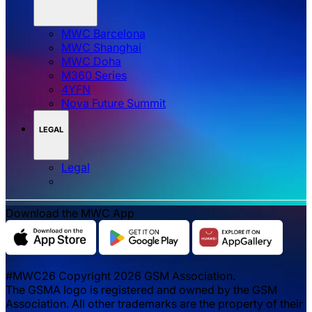
MWC Barcelona
MWC Shanghai
MWC Doha
M360 Series
4YFN
Nova Future Summit
LEGAL
Legal
Download the MWC App
#MWC26 Copyright 2026 GSM Association.
The GSMA logo is registered and owned by the GSM
Association. All other trademarks are the property of their